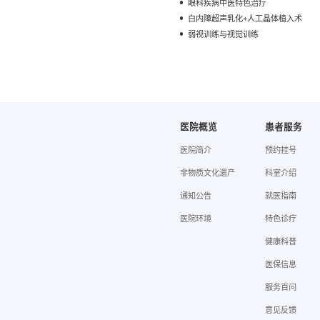
眼科疾病中医特色治疗
白内障超声乳化+人工晶体植入术
弱视训练与视觉训练
医院概览
患者服务
医院简介
预约挂号
非物质文化遗产
科室介绍
通知公告
就医指南
医院环境
特色诊疗
健康科普
医保信息
服务百问
意见反馈