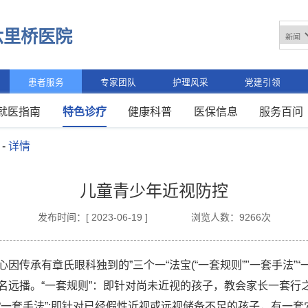
六里桥医院
患者服务
专家团队
护理风采
党建引领
就医指南
特色诊疗
健康科普
医保信息
服务百问
-
详情
儿童青少年近视防控
发布时间：[ 2023-06-19 ]
浏览人数：9266次
因传承有章氏眼科独到的”三个一“法宝(“一套规则”"一套手法”“
名远播。“一套规则”：即针对尚未近视的孩子，教会家长一套行
“一套手法”:即针对已经假性近视或远视储备不足的孩子，有一