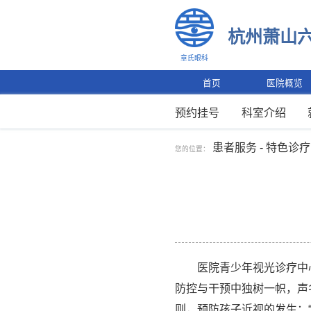
杭州萧山
章氏眼科
首页
医院概览
预约挂号
科室介绍
患者服务
-
特色诊疗
您的位置：
医院青少年视光诊疗中心
防控与干预中独树一帜，声
则，预防孩子近视的发生；