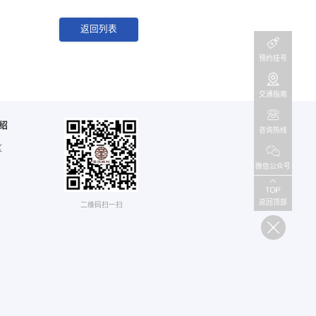
返回列表
预约挂号
交通指南
杭州萧山六里桥医院
绍
咨询热线
电话: 0571-82508606
区
微信公众号
返回顶部
二维码扫一扫