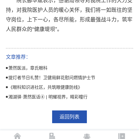
院长郦华斌表示，感谢局领导对我院工作的大力支
持，对我院医护人员的暖心关怀，我们将一如既往的坚
守岗位，上下一心，各尽所能，形成最强战斗力，筑牢
人民群众的“健康堤坝”。
文章推荐：
萧然医派，章氏眼科
提灯者节日礼赞！卫健局鲜花慰问燃情护士节
《眼科知识进社区，共筑眼健康防线》
湘湖驿·萧然医话④ | 明耀视界，睛彩瞳行
返回列表